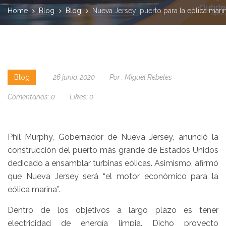
Home
Blog
Blog
Nueva Jersey: puerto para la eólica mari
Blog
26 junio, 2020
Por :
Miguel Rebeles
Comentarios:
0
Likes:
0
Phil Murphy, Gobernador de Nueva Jersey, anunció la
construcción del puerto más grande de Estados Unidos
dedicado a ensamblar turbinas eólicas. Asimismo, afirmó
que Nueva Jersey será “el motor económico para la
eólica marina”.
Dentro de los objetivos a largo plazo es tener
electricidad de energía limpia. Dicho proyecto