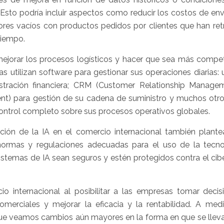
 Esto podría incluir aspectos como reducir los costos de en
res vacíos con productos pedidos por clientes que han ret
tiempo.
mejorar los procesos logísticos y hacer que sea más competi
 utilizan software para gestionar sus operaciones diarias: 
istración financiera; CRM (Customer Relationship Manage
nt) para gestión de su cadena de suministro y muchos otro
ontrol completo sobre sus procesos operativos globales.
ción de la IA en el comercio internacional también plante
normas y regulaciones adecuadas para el uso de la tecno
temas de IA sean seguros y estén protegidos contra el cib
o internacional al posibilitar a las empresas tomar deci
omerciales y mejorar la eficacia y la rentabilidad. A med
ue veamos cambios aún mayores en la forma en que se lleva