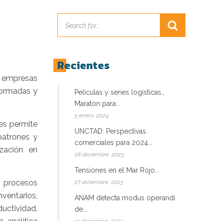
Recientes
as empresas
formadas y
Películas y series logísticas…
Maratón para...
5 enero, 2024
les permite
UNCTAD: Perspectivas
patrones y
comerciales para 2024...
ización en
28 diciembre, 2023
Tensiones en el Mar Rojo...
e procesos
27 diciembre, 2023
nventarios,
ANAM detecta modus operandi
ductividad.
de...