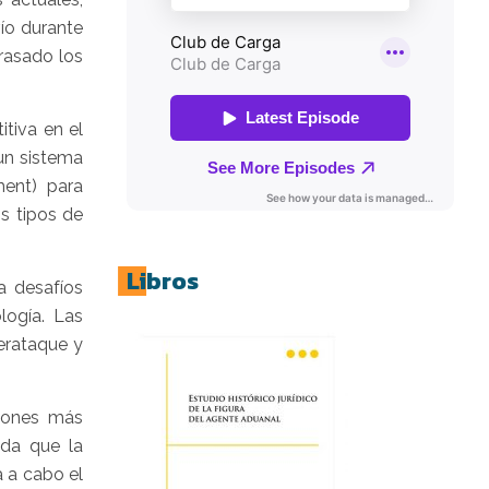
vío durante
rasado los
tiva en el
un sistema
ment) para
s tipos de
Libros
a desafíos
logía. Las
erataque y
siones más
ida que la
 a cabo el