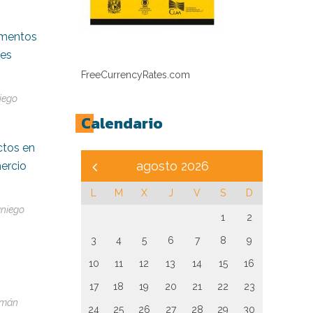
umentos
nes
FreeCurrencyRates.com
iego
Calendario
ctos en
agosto 2026
ercio
L
M
X
J
V
S
D
niego
1
2
3
4
5
6
7
8
9
10
11
12
13
14
15
16
17
18
19
20
21
22
23
zmán
24
25
26
27
28
29
30