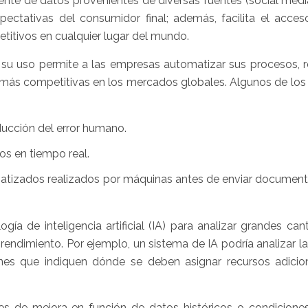
gente de datos provenientes de diversas fuentes (social media
pectativas del consumidor final; además, facilita el acces
itivos en cualquier lugar del mundo.
es su uso permite a las empresas automatizar sus procesos, 
 más competitivas en los mercados globales. Algunos de los 
educción del error humano.
os en tiempo real.
atizados realizados por máquinas antes de enviar document
logía de inteligencia artificial (IA) para analizar grandes ca
rendimiento. Por ejemplo, un sistema de IA podría analizar la
rones que indiquen dónde se deben asignar recursos adicio
es de mejora en función de datos históricos o condiciones