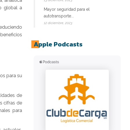
, analítica
13 diciembre, 2023
o global a
Mayor seguridad para el
autotransporte...
12 diciembre, 2023
reduciendo
beneficios
Apple Podcasts
os para su
ntidades de
s cifras de
nales para
 actuales,