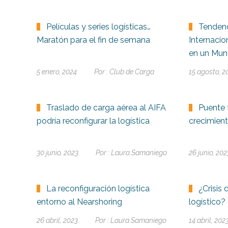
Películas y series logísticas…
Tendenc
Maratón para el fin de semana
Internaci
en un Mun
5 enero, 2024
Por :
Club de Carga
15 agosto, 2
Traslado de carga aérea al AIFA
Puente 
podría reconfigurar la logística
crecimien
30 junio, 2023
Por :
Laura Samaniego
26 junio, 202
La reconfiguración logística
¿Crisis 
entorno al Nearshoring
logístico?
26 abril, 2023
Por :
Laura Samaniego
14 abril, 202