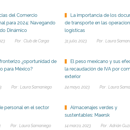
ias del Comercio
La importancia de los doc
onal para 2024: Navegando
de transporte en las operacio
do Dinámico
logísticas
023
Por :
Club de Carga
31 julio, 2023
Por :
Laura Saman
fronterizo ¿oportunidad de
El peso mexicano y sus efe
to para México?
la recaudación de IVA por com
exterior
3
Por :
Laura Samaniego
24 mayo, 2023
Por :
Laura Sama
de personal en el sector
Almacenajes verdes y
sustentables: Maersk
3
Por :
Laura Samaniego
14 marzo, 2023
Por :
Adrián Gu