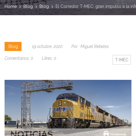
Home
Blog
Blog
El Corredor T-MEC: gran impulso a la inf
Blog
19 octubre, 2020
Por :
Miguel Rebeles
Comentarios:
0
Likes:
0
T-MEC