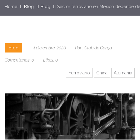
Home
Blog
Blog
Sector ferroviario en México depende d
Blog
4 diciembre, 2020
Por :
Club de Carga
Comentarios:
0
Likes:
0
Ferroviario
China
Alemania