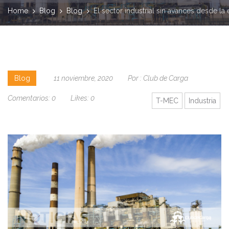
Home
Blog
Blog
El sector industrial sin avances desde la
Blog
11 noviembre, 2020
Por :
Club de Carga
Comentarios:
0
Likes:
0
T-MEC
Industria