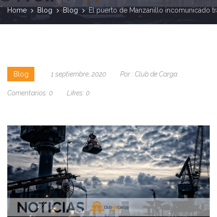
Home
Blog
Blog
El puerto de Manzanillo incomunicado t
Blog
1 septiembre, 2020
Por :
Club de Carga
Comentarios:
0
Likes:
0