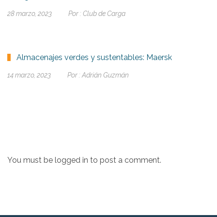
28 marzo, 2023
Por :
Club de Carga
Almacenajes verdes y sustentables: Maersk
14 marzo, 2023
Por :
Adrián Guzmán
You must be
logged in
to post a comment.