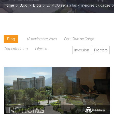
Home
Blog
Blog
El IMCO señala las 4 mejores ciudades par
Blog
18 noviembre, 2020
Por :
Club de Carga
Comentarios:
0
Likes:
0
Inversion
Frontera