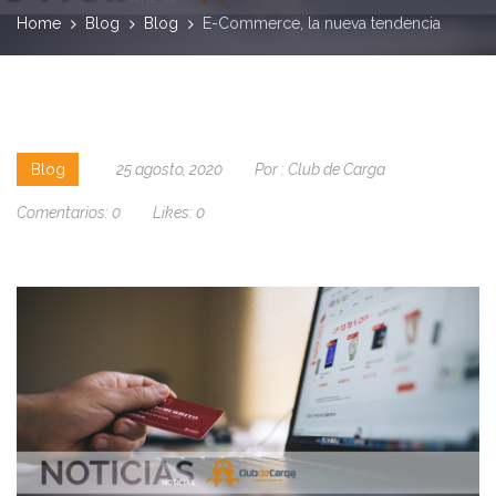
Home
Blog
Blog
E-Commerce, la nueva tendencia
Blog
25 agosto, 2020
Por :
Club de Carga
Comentarios:
0
Likes:
0