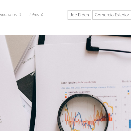
entarios:
0
Likes:
0
Joe Biden
Comercio Exterior