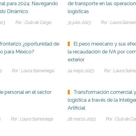
onal para 2024: Navegando
de transporte en las operacio
do Dinámico
logísticas
023
Por :
Club de Carga
31 julio, 2023
Por :
Laura Saman
fronterizo ¿oportunidad de
El peso mexicano y sus efe
to para México?
la recaudación de IVA por com
exterior
3
Por :
Laura Samaniego
24 mayo, 2023
Por :
Laura Sama
de personal en el sector
Transformación comercial 
logística a través de la Intelig
Artificial
3
Por :
Laura Samaniego
28 marzo, 2023
Por :
Club de Ca