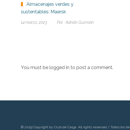
Almacenajes verdes y
sustentables: Maersk
14 marzo, 2023
Por :
Adrián Guzmán
You must be
logged in
to post a comment.
© 2019 Copyright by Club de Carga. All rights reserved / Todos los de