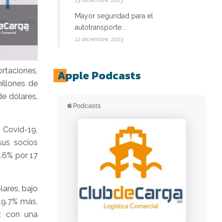
13 diciembre, 2023
Mayor seguridad para el
autotransporte...
12 diciembre, 2023
ortaciones,
Apple Podcasts
illones de
e dólares,
 Covid-19,
sus socios
2.6% por 17
lares, bajo
 19.7% más.
iz con una