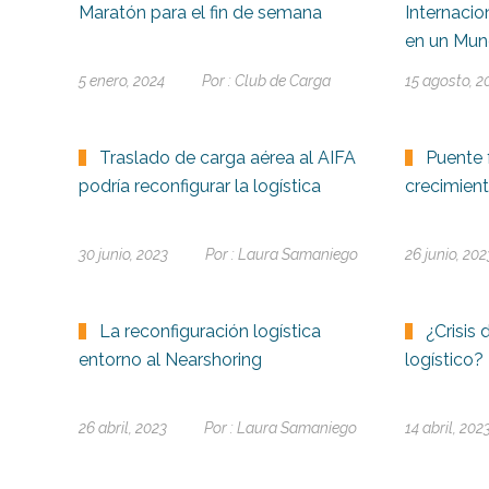
Maratón para el fin de semana
Internaci
en un Mun
5 enero, 2024
Por :
Club de Carga
15 agosto, 2
Traslado de carga aérea al AIFA
Puente 
podría reconfigurar la logística
crecimien
30 junio, 2023
Por :
Laura Samaniego
26 junio, 202
La reconfiguración logística
¿Crisis 
entorno al Nearshoring
logístico?
26 abril, 2023
Por :
Laura Samaniego
14 abril, 202