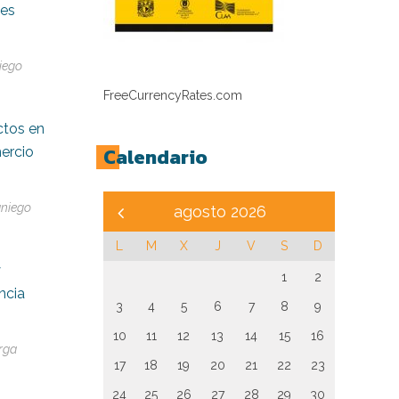
nes
iego
FreeCurrencyRates.com
ctos en
Calendario
ercio
niego
agosto 2026
L
M
X
J
V
S
D
y
1
2
encia
3
4
5
6
7
8
9
10
11
12
13
14
15
16
rga
17
18
19
20
21
22
23
24
25
26
27
28
29
30