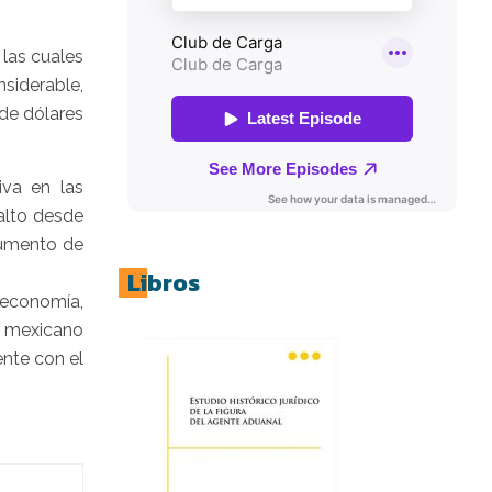
 las cuales
nsiderable,
 de dólares
iva en las
alto desde
aumento de
Libros
 economía,
no mexicano
nte con el