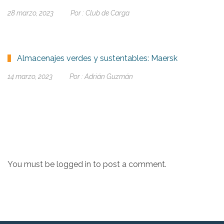
28 marzo, 2023
Por :
Club de Carga
Almacenajes verdes y sustentables: Maersk
14 marzo, 2023
Por :
Adrián Guzmán
You must be
logged in
to post a comment.