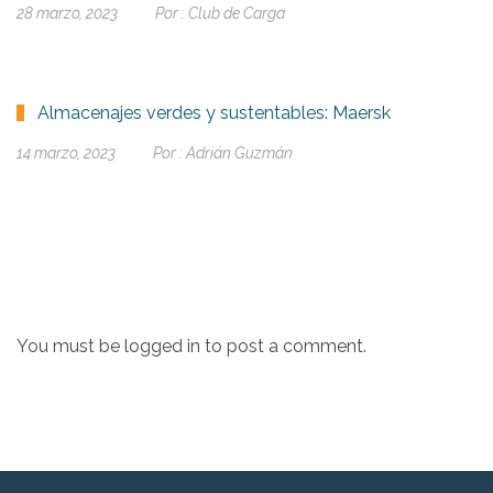
28 marzo, 2023
Por :
Club de Carga
Almacenajes verdes y sustentables: Maersk
14 marzo, 2023
Por :
Adrián Guzmán
You must be
logged in
to post a comment.