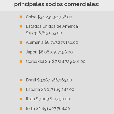
principales socios comerciales:
China $34,231,321,156.00
Estados Unidos de América
$19,926,613,053.00
Alemania $8,743,275,136.00
Japón $8,080,507,158.00
Corea del Sur $7,518,729,661.00
Brasil $3,987,566,065.00
España $3,017,169,283.00
Italia $3,003,821,250.00
India $2,891,427,768.00