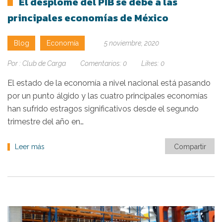
El desplome del PIB se debe a las
principales economías de México
Blog
Economía
5 noviembre, 2020
Por :
Club de Carga
Comentarios:
0
Likes:
0
El estado de la economía a nivel nacional está pasando
por un punto álgido y las cuatro principales economías
han sufrido estragos significativos desde el segundo
trimestre del año en…
Leer más
Compartir