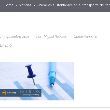
Home
Noticias
Unidades sustentables en el transporte de ca
15 septiembre, 2021
Por :
Miguel Rebeles
Comentarios:
0
Likes:
0