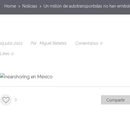
Home
Noticias
Un millón de autotransportistas no han emiti
19 julio, 2023
Por :
Miguel Rebeles
Comentarios:
0
Likes:
0
0
Compartir