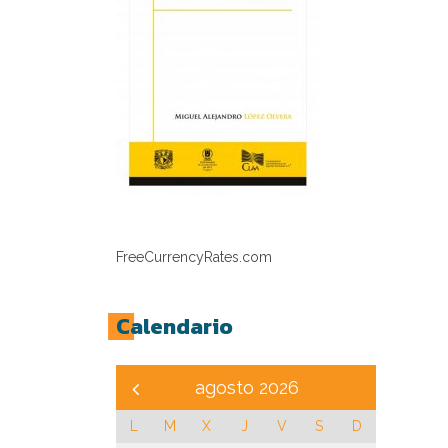
FreeCurrencyRates.com
Calendario
agosto 2026
L
M
X
J
V
S
D