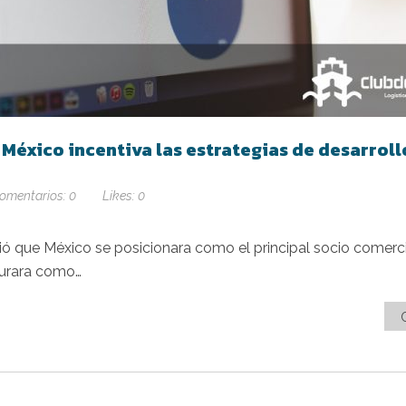
México incentiva las estrategias de desarroll
omentarios:
0
Likes:
0
ó que México se posicionara como el principal socio comerci
gurara como…