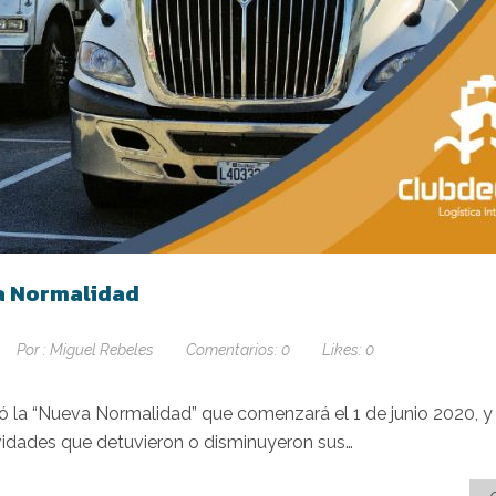
va Normalidad
Por :
Miguel Rebeles
Comentarios:
0
Likes:
0
 la “Nueva Normalidad” que comenzará el 1 de junio 2020, y 
vidades que detuvieron o disminuyeron sus…