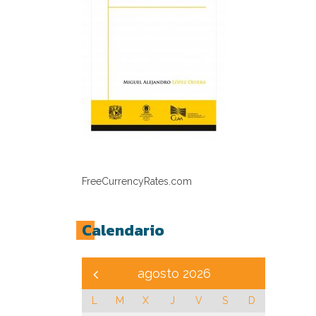
FreeCurrencyRates.com
Calendario
agosto 2026
L
M
X
J
V
S
D