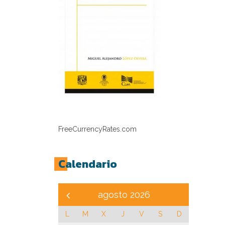
FreeCurrencyRates.com
Calendario
agosto 2026
L
M
X
J
V
S
D