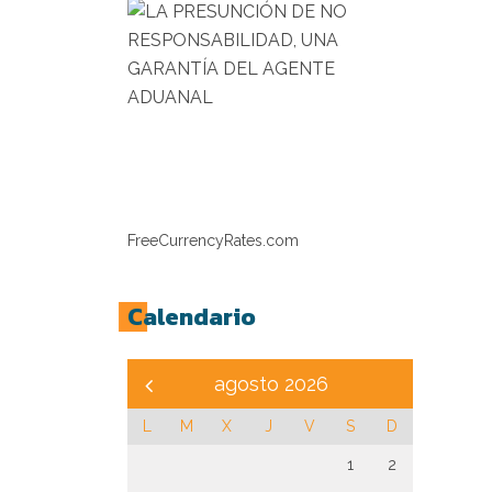
FreeCurrencyRates.com
Calendario
agosto 2026
L
M
X
J
V
S
D
1
2