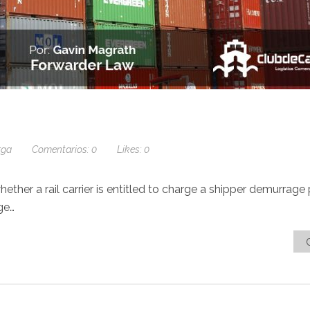
rga
Comentarios:
0
Likes:
0
ther a rail carrier is entitled to charge a shipper demurrage
age…