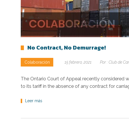
No Contract, No Demurrage!
Colaboración
15 febrero, 2021
Por :
Club de Ca
The Ontario Court of Appeal recently considered whe
to its tariff in the absence of any contract for carri
Leer más