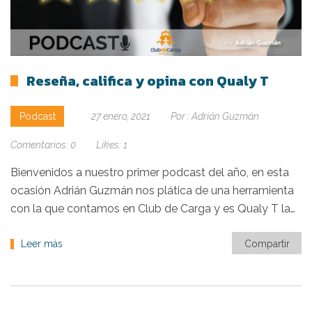
Reseña, califica y opina con Qualy T
Podcast
27 enero, 2021
Por :
Adrián Guzmán
Comentarios:
0
Likes:
1
Bienvenidos a nuestro primer podcast del año, en esta
ocasión Adrián Guzmán nos plática de una herramienta
con la que contamos en Club de Carga y es Qualy T la…
Leer más
Compartir