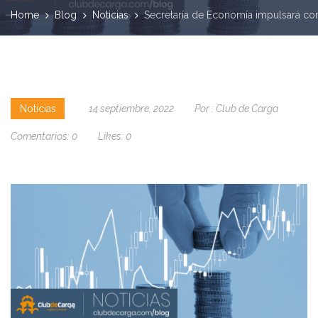
Home
Blog
Noticias
Secretaría de Economía impulsará come
Noticias
14 septiembre, 2022
Por :
Club de Carga
Comentarios:
0
Likes:
0