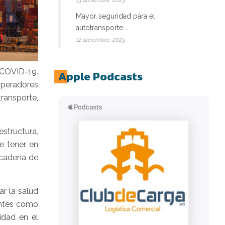
13 diciembre, 2023
Mayor seguridad para el
autotransporte...
12 diciembre, 2023
 COVID-19.
Apple Podcasts
operadores
ransporte,
structura,
e tener en
u cadena de
ar la salud
ientes como
idad en el