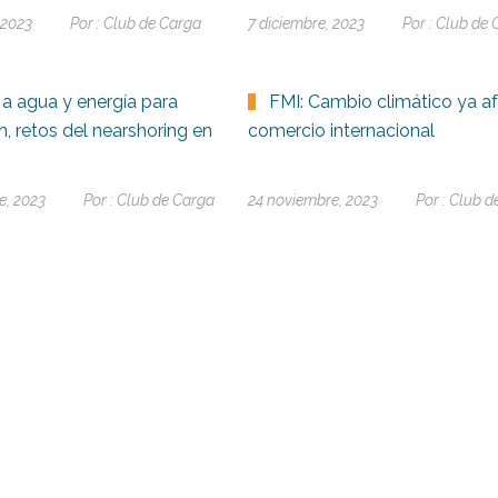
 2023
Por :
Club de Carga
7 diciembre, 2023
Por :
Club de 
a agua y energía para
FMI: Cambio climático ya af
, retos del nearshoring en
comercio internacional
e, 2023
Por :
Club de Carga
24 noviembre, 2023
Por :
Club d