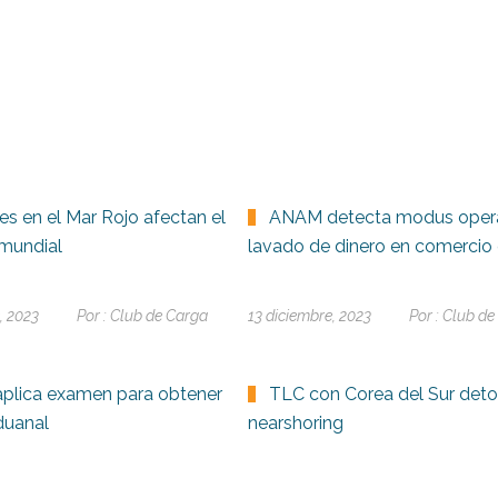
es en el Mar Rojo afectan el
ANAM detecta modus oper
mundial
lavado de dinero en comercio 
, 2023
Por :
Club de Carga
13 diciembre, 2023
Por :
Club de
plica examen para obtener
TLC con Corea del Sur deto
duanal
nearshoring