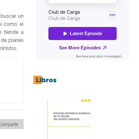
 buscar un
sí como el
o tiende a
 de planes
inistro.
Libros
Compartir