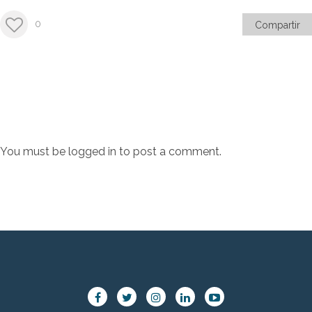
0
Compartir
You must be
logged in
to post a comment.