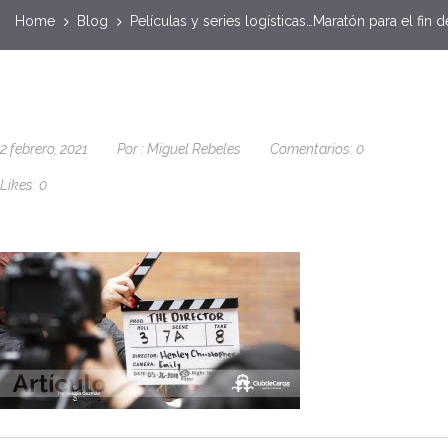
Home
Blog
Películas y series logísticas…Maratón para el fin
2 febrero, 2021
Por :
Miguel Rebeles
Comentarios:
0
Likes:
0