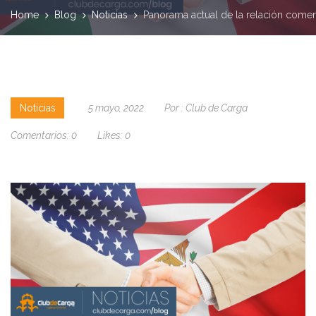
Home
Blog
Noticias
Panorama actual de la relación come
Noticias
5 mayo, 2022
Por :
Club de Carga
Comentarios:
0
Likes:
0