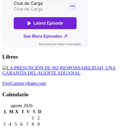
Libros
FreeCurrencyRates.com
Calendario
agosto 2026
L
M
X
J
V
S
D
1
2
3
4
5
6
7
8
9