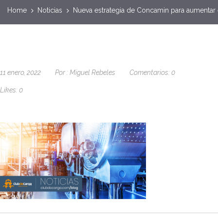
Home
Noticias
Nueva estrategia de Concamin para aumentar e
11 enero, 2022
Por :
Miguel Rebeles
Comentarios:
0
Likes:
0