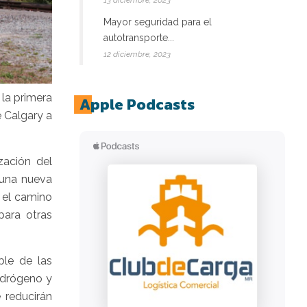
13 diciembre, 2023
Mayor seguridad para el
autotransporte...
12 diciembre, 2023
la primera
Apple Podcasts
e Calgary a
zación del
 una nueva
 el camino
para otras
ble de las
idrógeno y
 reducirán