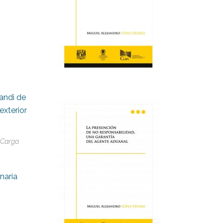
andi de
exterior
 Carga
naría