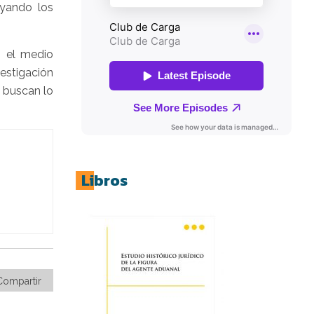
oyando los
n el medio
estigación
e buscan lo
Libros
Compartir