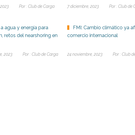
 2023
Por :
Club de Carga
7 diciembre, 2023
Por :
Club de 
a agua y energía para
FMI: Cambio climático ya af
, retos del nearshoring en
comercio internacional
e, 2023
Por :
Club de Carga
24 noviembre, 2023
Por :
Club d