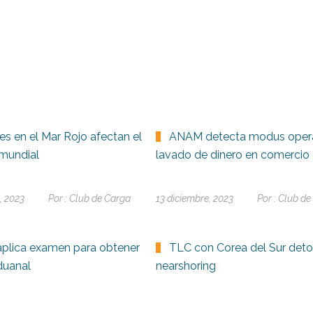
es en el Mar Rojo afectan el
ANAM detecta modus oper
mundial
lavado de dinero en comercio 
, 2023
Por :
Club de Carga
13 diciembre, 2023
Por :
Club de
plica examen para obtener
TLC con Corea del Sur deto
duanal
nearshoring