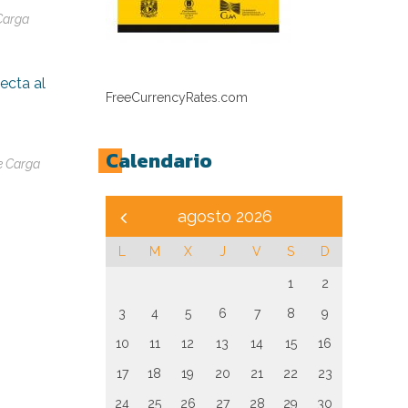
Carga
ecta al
FreeCurrencyRates.com
Calendario
e Carga
agosto 2026
L
M
X
J
V
S
D
1
2
3
4
5
6
7
8
9
10
11
12
13
14
15
16
17
18
19
20
21
22
23
24
25
26
27
28
29
30