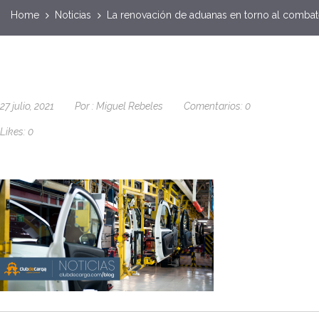
Home
Noticias
La renovación de aduanas en torno al combate 
27 julio, 2021
Por :
Miguel Rebeles
Comentarios:
0
Likes:
0