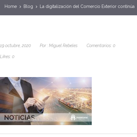
Home
Blog
La digitalización del Comercio Exterior continúa
19 octubre, 2020
Por :
Miguel Rebeles
Comentarios:
0
Likes:
0