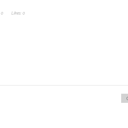
0
Likes:
0