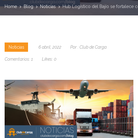
Home
Blog
Noticias
Hub Logístico del Bajío se fortalece c
Noticias
6 abril, 2022
Por :
Club de Carga
Comentarios:
1
Likes:
0