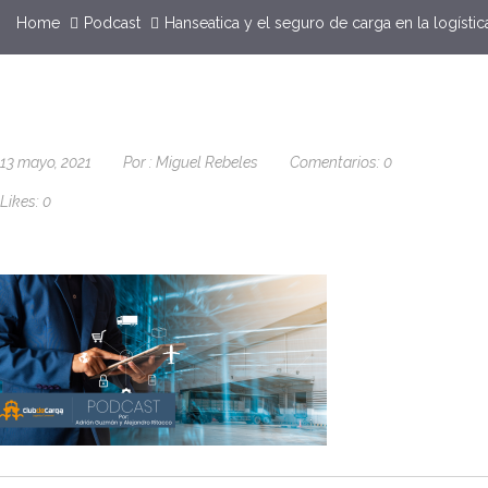
Home
Podcast
Hanseatica y el seguro de carga en la logístic
13 mayo, 2021
Por :
Miguel Rebeles
Comentarios:
0
Likes:
0