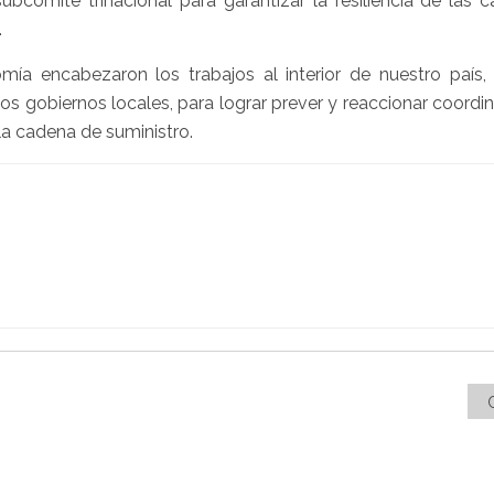
bcomité trinacional para garantizar la resiliencia de las 
.
ía encabezaron los trabajos al interior de nuestro país,
s gobiernos locales, para lograr prever y reaccionar coord
la cadena de suministro.