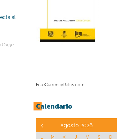
ecta al
e Carga
FreeCurrencyRates.com
Calendario
agosto 2026
L
M
X
J
V
S
D