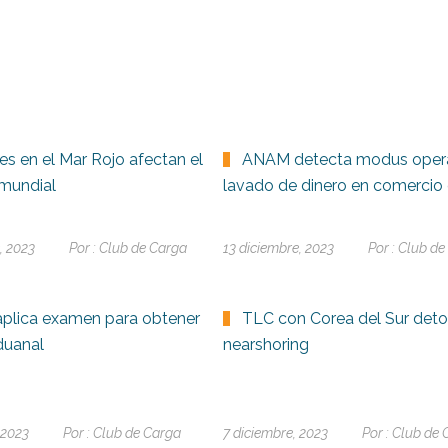
es en el Mar Rojo afectan el
ANAM detecta modus oper
mundial
lavado de dinero en comercio 
, 2023
Por :
Club de Carga
13 diciembre, 2023
Por :
Club de
plica examen para obtener
TLC con Corea del Sur deto
duanal
nearshoring
 2023
Por :
Club de Carga
7 diciembre, 2023
Por :
Club de 