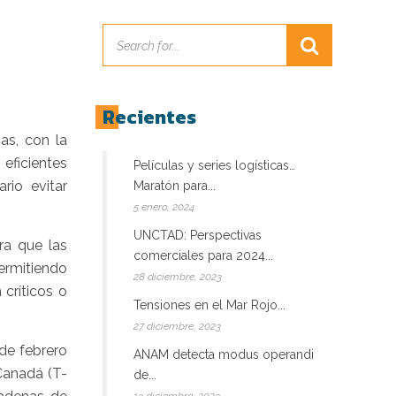
Recientes
as, con la
eficientes
Películas y series logísticas…
rio evitar
Maratón para...
5 enero, 2024
UNCTAD: Perspectivas
ra que las
comerciales para 2024...
ermitiendo
28 diciembre, 2023
críticos o
Tensiones en el Mar Rojo...
27 diciembre, 2023
de febrero
ANAM detecta modus operandi
Canadá (T-
de...