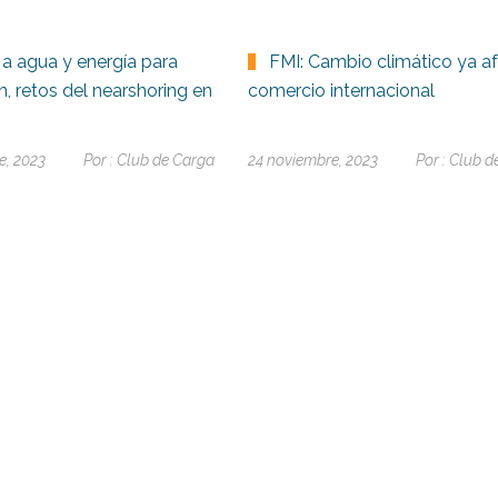
a agua y energía para
FMI: Cambio climático ya af
, retos del nearshoring en
comercio internacional
e, 2023
Por :
Club de Carga
24 noviembre, 2023
Por :
Club d