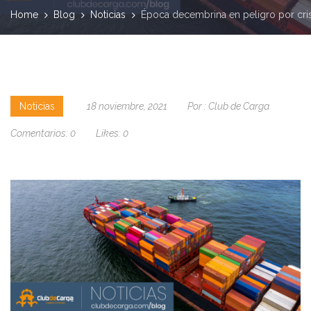
Home
Blog
Noticias
Época decembrina en peligro por crisi
Noticias
18 noviembre, 2021
Por :
Club de Carga
Comentarios:
0
Likes:
0