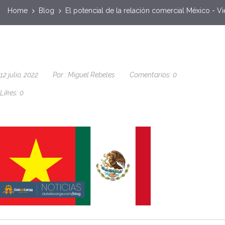
Home
Blog
El potencial de la relación comercial México - V
12 julio, 2022
Por :
Miguel Rebeles
Comentarios:
0
Likes:
0