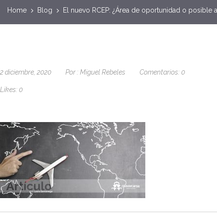
Home
Blog
El nuevo RCEP: ¿Área de oportunidad o posible
2 diciembre, 2020
Por :
Miguel Rebeles
Comentarios:
0
Likes:
0