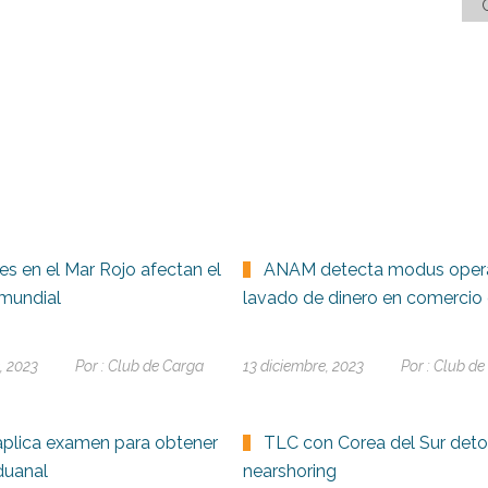
es en el Mar Rojo afectan el
ANAM detecta modus oper
mundial
lavado de dinero en comercio 
, 2023
Por :
Club de Carga
13 diciembre, 2023
Por :
Club de
plica examen para obtener
TLC con Corea del Sur deto
duanal
nearshoring