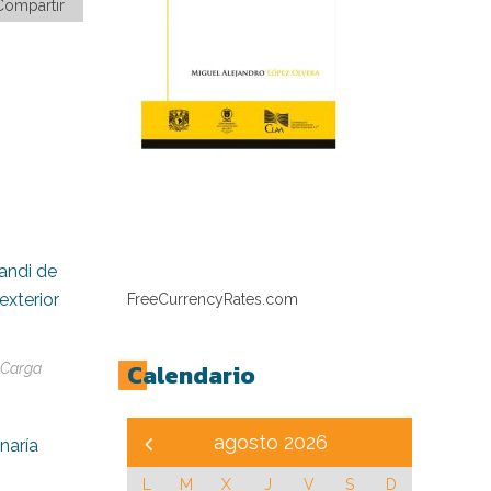
Compartir
andi de
exterior
FreeCurrencyRates.com
Calendario
 Carga
agosto 2026
naría
L
M
X
J
V
S
D