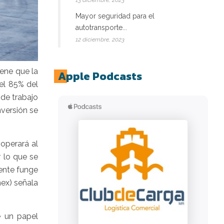
13 diciembre, 2023
Mayor seguridad para el
autotransporte...
12 diciembre, 2023
iene que la
Apple Podcasts
el 85% del
de trabajo
nversión se
 operará al
 lo que se
mente funge
ex) señala
e un papel