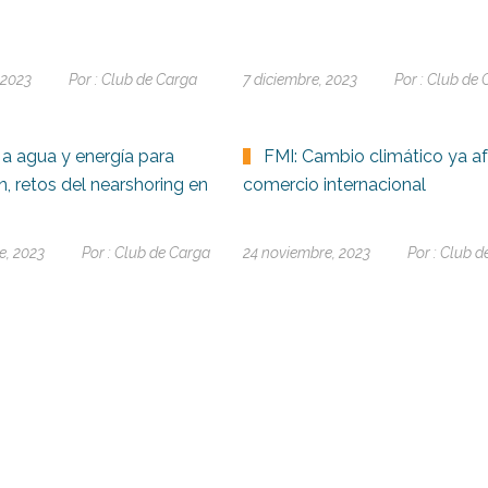
 2023
Por :
Club de Carga
7 diciembre, 2023
Por :
Club de 
a agua y energía para
FMI: Cambio climático ya af
, retos del nearshoring en
comercio internacional
e, 2023
Por :
Club de Carga
24 noviembre, 2023
Por :
Club d