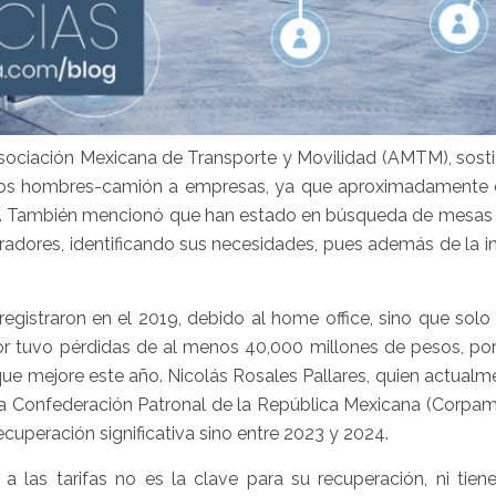
 Asociación Mexicana de Transporte y Movilidad (AMTM), sost
 los hombres-camión a empresas, ya que aproximadamente 
ón. También mencionó que han estado en búsqueda de mesas 
radores, identificando sus necesidades, pues además de la i
 registraron en el 2019, debido al home office, sino que solo
or tuvo pérdidas de al menos 40,000 millones de pesos, por
que mejore este año. Nicolás Rosales Pallares, quien actual
a Confederación Patronal de la República Mexicana (Corpam
ecuperación significativa sino entre 2023 y 2024.
a las tarifas no es la clave para su recuperación, ni tien