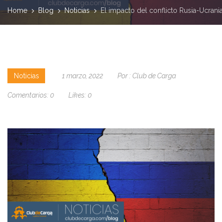
Home
Blog
Noticias
El impacto del conflicto Rusia-Ucrania
Noticias
1 marzo, 2022
Por :
Club de Carga
Comentarios:
0
Likes:
0