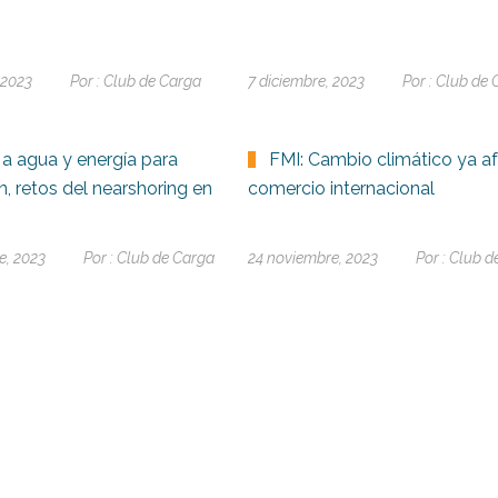
 2023
Por :
Club de Carga
7 diciembre, 2023
Por :
Club de 
a agua y energía para
FMI: Cambio climático ya af
, retos del nearshoring en
comercio internacional
e, 2023
Por :
Club de Carga
24 noviembre, 2023
Por :
Club d