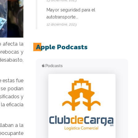
13 diciembre, 2023
Mayor seguridad para el
autotransporte...
12 diciembre, 2023
 afecta la
Apple Podcasts
brebocas y
desabasto,
e estas fue
 se podían
sificados y
la eficacia
laban a la
preocupante