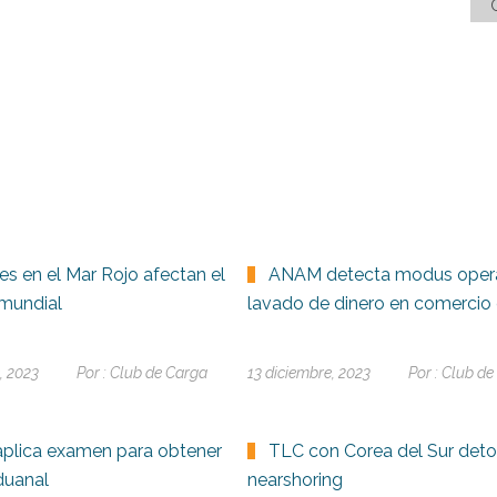
es en el Mar Rojo afectan el
ANAM detecta modus oper
mundial
lavado de dinero en comercio 
, 2023
Por :
Club de Carga
13 diciembre, 2023
Por :
Club de
plica examen para obtener
TLC con Corea del Sur deto
duanal
nearshoring