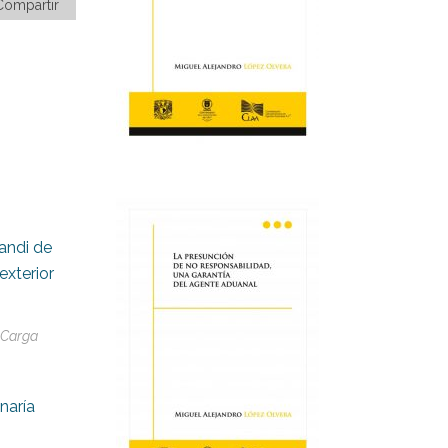
Compartir
andi de
exterior
 Carga
naría