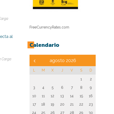
Carga
FreeCurrencyRates.com
ecta al
Calendario
e Carga
agosto 2026
L
M
X
J
V
S
D
1
2
3
4
5
6
7
8
9
10
11
12
13
14
15
16
17
18
19
20
21
22
23
24
25
26
27
28
29
30