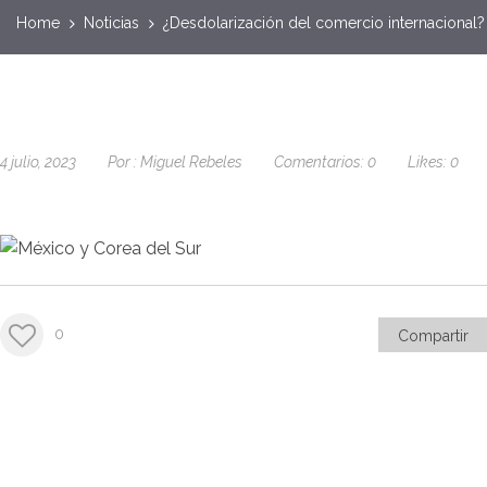
Home
Noticias
¿Desdolarización del comercio internacional?
4 julio, 2023
Por :
Miguel Rebeles
Comentarios:
0
Likes:
0
0
Compartir