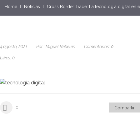
Home
Noticias
Cross Border Trade: La tecnología digital en 
4 agosto, 2021
Por :
Miguel Rebeles
Comentarios:
0
Likes:
0
0
Compartir