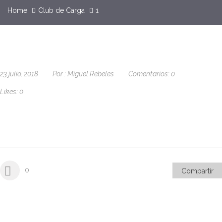
Home
Club de Carga
1
23 julio, 2018
Por :
Miguel Rebeles
Comentarios:
0
Likes:
0
0
Compartir