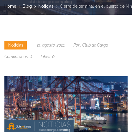
Home
Blog
Noticias
Cierre de terminal en el puerto de N
Noticias
20 agosto, 2021
Por :
Club de Carga
Comentarios:
0
Likes:
0