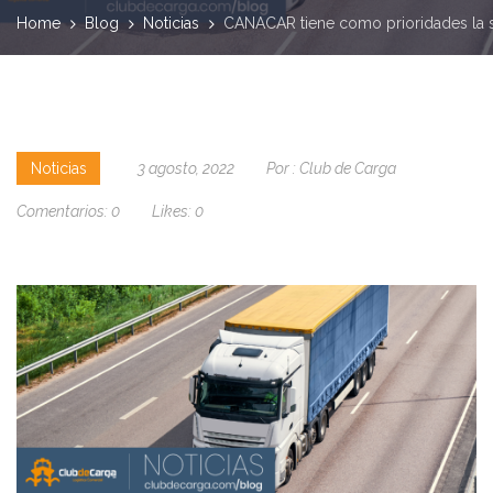
Home
Blog
Noticias
CANACAR tiene como prioridades la se
Noticias
3 agosto, 2022
Por :
Club de Carga
Comentarios:
0
Likes:
0