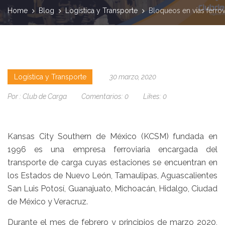
Home
Blog
Logística y Transporte
Bloqueos en vías ferrovi
Logística y Transporte
30 marzo, 2020
Por :
Club de Carga
Comentarios:
0
Likes:
0
Kansas City Southern de México
(KCSM) fundada en
1996 es una empresa ferroviaria encargada del
transporte de carga cuyas estaciones se encuentran en
los Estados de Nuevo León, Tamaulipas, Aguascalientes
San Luis Potosí, Guanajuato, Michoacán, Hidalgo, Ciudad
de México y Veracruz.
Durante el mes de febrero y principios de marzo 2020,