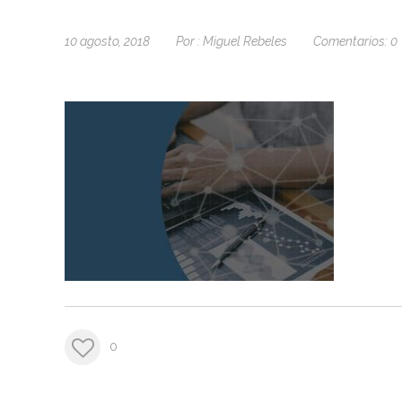
10 agosto, 2018
Por :
Miguel Rebeles
Comentarios:
0
0