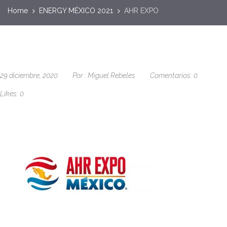
Home
ENERGY MÉXICO 2021
AHR EXPO
29 diciembre, 2020
Por :
Miguel Rebeles
Comentarios:
0
Likes:
0