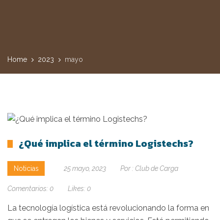
Home
2023
mayo
¿Qué implica el término Logistechs?
Noticias
25 mayo, 2023
Por :
Club de Carga
Comentarios:
0
Likes:
0
La tecnología logística está revolucionando la forma en