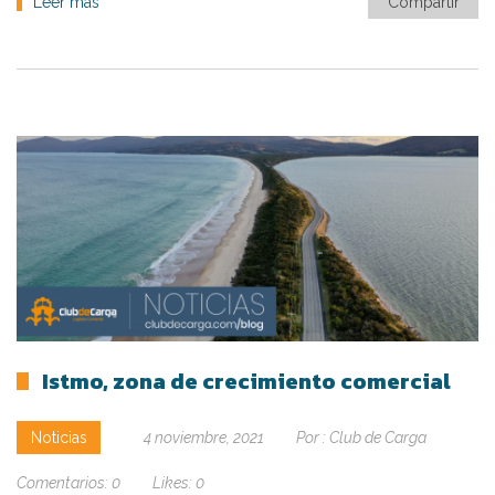
Leer más
Compartir
Istmo, zona de crecimiento comercial
Noticias
4 noviembre, 2021
Por :
Club de Carga
Comentarios:
0
Likes:
0