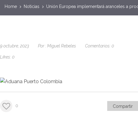
Home
Noticias
Unión Europea implementará aranceles a pro
9 octubre, 2023
Por :
Miguel Rebeles
Comentarios:
0
Likes:
0
0
Compartir